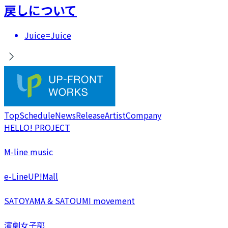
戻しについて
Juice=Juice
Top
Schedule
News
Release
Artist
Company
HELLO! PROJECT
M-line music
e-LineUP!Mall
SATOYAMA & SATOUMI movement
演劇女子部