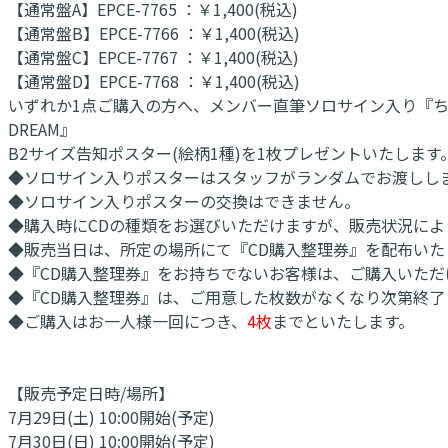
【通常盤A】EPCE-7765 ：￥1,400(税込)
【通常盤B】EPCE-7766 ：￥1,400(税込)
【通常盤C】EPCE-7767 ：￥1,400(税込)
【通常盤D】EPCE-7768 ：￥1,400(税込)
いずれか1点ご購入の方へ、メンバー直筆ソロサイン入り『ちょ
DREAM』
B2サイズ告知ポスター(絵柄1種)を1枚プレゼントいたします
◆ソロサイン入りポスターはスタッフがランダムでお渡しし
◆ソロサイン入りポスターの交換はできません。
◆購入時にCDの種類をお選びいただけますが、販売状況に
◆販売当日は、所定の場所にて『CD購入整理券』を配布いた
◆『CD購入整理券』をお持ちでないお客様は、ご購入いただ
◆『CD購入整理券』は、ご用意した枚数がなくなり次第終了
◆ご購入はお一人様一回につき、
4枚
までといたします。
【販売予定日時/場所】
7月29日(土) 10:00開始(予定)
7月30日(日) 10:00開始(予定)