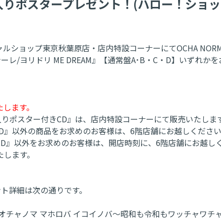
ン入りポスタープレゼント！(ハロー！ショ
シャルショップ東京秋葉原店・店内特設コーナーにてOCHA NOR
レ/ヨリドリ ME DREAM』【通常盤A･B・C・D】いず
たします。
イン入りポスター付きCD』は、店内特設コーナーにて販売いたしま
きCD』以外の商品をお求めのお客様は、6階店舗にお越しくださ
付きCD』以外をお求めのお客様は、開店時刻に、6階店舗にお越し
たします。
ゼント詳細は次の通りです。
/オチャノマ マホロバ イコイノバ～昭和も令和もワッチャワチャ～