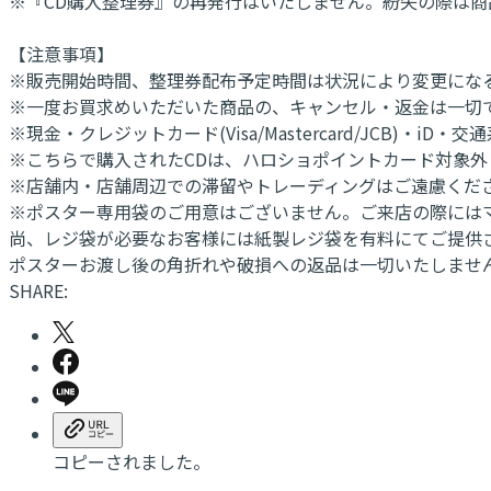
※『CD購入整理券』の再発行はいたしません。紛失の際は
【注意事項】
※販売開始時間、整理券配布予定時間は状況により変更にな
※一度お買求めいただいた商品の、キャンセル・返金は一切
※現金・クレジットカード(Visa/Mastercard/JCB)・iD
※こちらで購入されたCDは、ハロショポイントカード対象外
※店舗内・店舗周辺での滞留やトレーディングはご遠慮くだ
※ポスター専用袋のご用意はございません。ご来店の際には
尚、レジ袋が必要なお客様には紙製レジ袋を有料にてご提供さ
ポスターお渡し後の角折れや破損への返品は一切いたしませ
SHARE:
コピーされました。