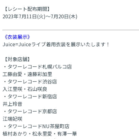
【レシート配布期間】
2023年7月11日(火)～7月20日(木)
《衣装展示》
Juice=Juiceライブ着用衣装を展示いたします！
【対象店舗】
・タワーレコード札幌パルコ店
工藤由愛・遠藤彩加里
・タワーレコード渋谷店
入江里咲・石山咲良
・タワーレコード新宿店
井上玲音
・タワーレコード京都店
江端妃咲
・タワーレコードNU茶屋町店
植村あかり・松永里愛・有澤一華