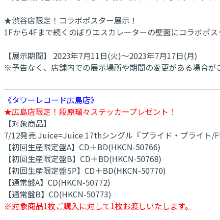
★渋谷店限定！コラボポスター展示！
1Fから4Fまで続くのぼりエスカレーターの壁面にコラボポ
【展示期間】 2023年7月11日(火)～2023年7月17日(月)
※予告なく、店舗内での展示場所や期間の変更がある場合が
《タワーレコード広島店》
★広島店限定！段原瑠々ステッカープレゼント！
【対象商品】
7/12発売 Juice=Juice 17thシングル『プライド・ブライト/FU
【初回生産限定盤A】CD＋BD(HKCN-50766)
【初回生産限定盤B】CD＋BD(HKCN-50768)
【初回生産限定盤SP】CD＋BD(HKCN-50770)
【通常盤A】CD(HKCN-50772)
【通常盤B】CD(HKCN-50773)
※対象商品1枚ご購入に対して1枚お渡しいたします。