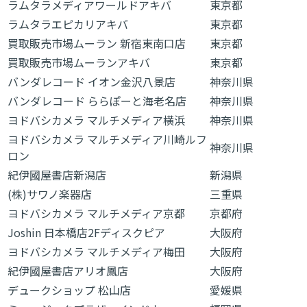
ラムタラメディアワールドアキバ
東京都
ラムタラエピカリアキバ
東京都
買取販売市場ムーラン 新宿東南口店
東京都
買取販売市場ムーランアキバ
東京都
バンダレコード イオン金沢八景店
神奈川県
バンダレコード ららぽーと海老名店
神奈川県
ヨドバシカメラ マルチメディア横浜
神奈川県
ヨドバシカメラ マルチメディア川崎ルフ
神奈川県
ロン
紀伊國屋書店新潟店
新潟県
(株)サワノ楽器店
三重県
ヨドバシカメラ マルチメディア京都
京都府
Joshin 日本橋店2Fディスクピア
大阪府
ヨドバシカメラ マルチメディア梅田
大阪府
紀伊國屋書店アリオ鳳店
大阪府
デュークショップ 松山店
愛媛県