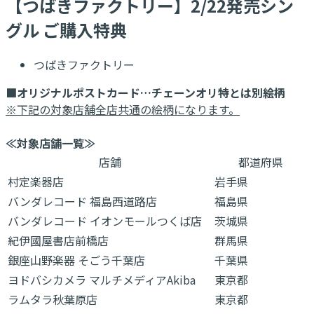
【つばきファクトリー】2/22発売シン
グル ご購入特典
つばきファクトリー
■オリジナルポストカード…チェーンオリ特とは別絵柄
※下記の対象店舗全店共通の絵柄になります。
≪対象店舗一覧≫
店舗
都道府県
村定楽器店
岩手県
バンダレコード 福島西道路店
福島県
バンダレコード イオンモールつくば店
茨城県
紀伊國屋書店前橋店
群馬県
銀座山野楽器 そごう千葉店
千葉県
ヨドバシカメラ マルチメディアAkiba
東京都
ラムタラ秋葉原店
東京都