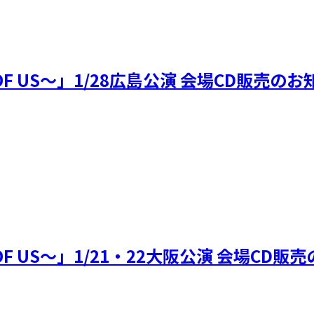
r ～TWO OF US～」1/28広島公演 会場C
r ～TWO OF US～」1/21・22大阪公演 