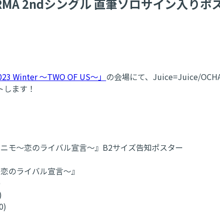
A NORMA 2ndシングル 直筆ソロサイン入
 2023 Winter ～TWO OF US～」
の会場にて、Juice=Juice
トします！
マニモ～恋のライバル宣言～』B2サイズ告知ポスター
ニモ～恋のライバル宣言～』
)
)
0)