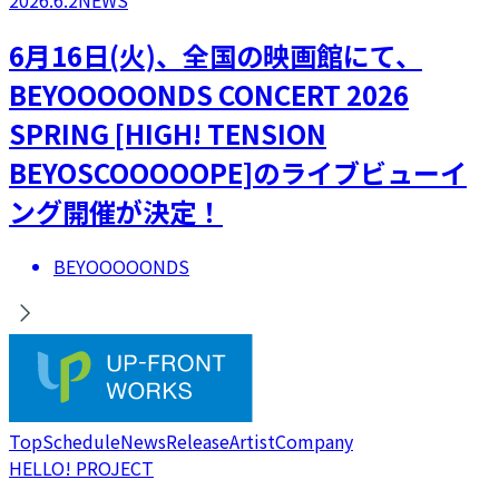
6月16日(火)、全国の映画館にて、
BEYOOOOONDS CONCERT 2026
SPRING [HIGH! TENSION
BEYOSCOOOOOPE]のライブビューイ
ング開催が決定！
BEYOOOOONDS
Top
Schedule
News
Release
Artist
Company
HELLO! PROJECT