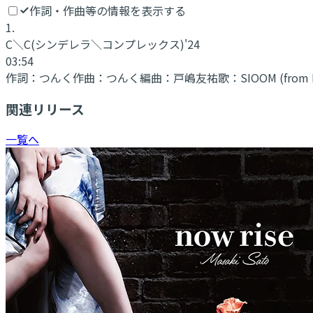
作詞・作曲等の情報を表示する
1
.
C＼C(シンデレラ＼コンプレックス)'24
03:54
作詞：
つんく
作曲：
つんく
編曲：
戸嶋友祐
歌：
SIOOM (from 
関連リリース
一覧へ