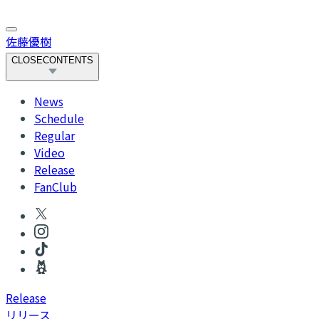
佐藤優樹
CLOSE
CONTENTS
News
Schedule
Regular
Video
Release
FanClub
R
elease
リリース