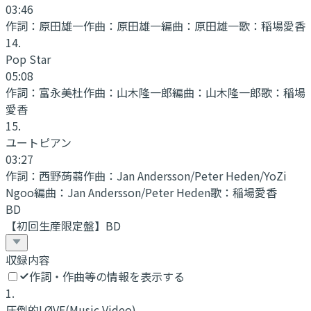
03:46
作詞：
原田雄一
作曲：
原田雄一
編曲：
原田雄一
歌：
稲場愛香
14
.
Pop Star
05:08
作詞：
富永美杜
作曲：
山木隆一郎
編曲：
山木隆一郎
歌：
稲場
愛香
15
.
ユートピアン
03:27
作詞：
西野蒟蒻
作曲：
Jan Andersson/Peter Heden/YoZi
Ngoo
編曲：
Jan Andersson/Peter Heden
歌：
稲場愛香
BD
【初回生産限定盤】BD
収録内容
作詞・作曲等の情報を表示する
1
.
圧倒的LØVE
(Music Video)