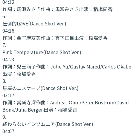
04:12
作詞：
馬瀬みさき
作曲：
馬瀬みさき
出演：
稲場愛香
6
.
圧倒的LØVE
(Dance Shot Ver.)
04:16
作詞：
金子麻友美
作曲：
真下正樹
出演：
稲場愛香
7
.
Pink Temperature
(Dance Shot Ver.)
04:23
作詞：
児玉雨子
作曲：
Julie Yu/Gustav Mared/Carlos Okabe
出演：
稲場愛香
8
.
星屑のエスケープ
(Dance Shot Ver.)
03:17
作詞：
常楽寺澪
作曲：
Andreas Ohrn/Peter Bostrom/David
Bonk/Julia Bergen
出演：
稲場愛香
9
.
終わらないインソムニア
(Dance Shot Ver.)
04:07