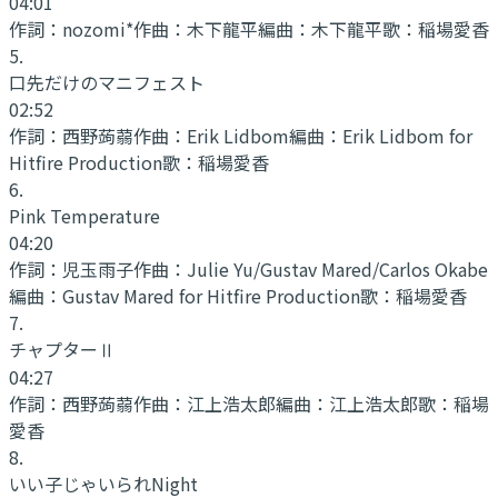
04:01
作詞：
nozomi*
作曲：
木下龍平
編曲：
木下龍平
歌：
稲場愛香
5
.
口先だけのマニフェスト
02:52
作詞：
西野蒟蒻
作曲：
Erik Lidbom
編曲：
Erik Lidbom for
Hitfire Production
歌：
稲場愛香
6
.
Pink Temperature
04:20
作詞：
児玉雨子
作曲：
Julie Yu/Gustav Mared/Carlos Okabe
編曲：
Gustav Mared for Hitfire Production
歌：
稲場愛香
7
.
チャプターⅡ
04:27
作詞：
西野蒟蒻
作曲：
江上浩太郎
編曲：
江上浩太郎
歌：
稲場
愛香
8
.
いい子じゃいられNight