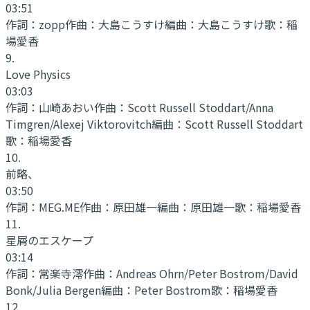
03:51
作詞：
zopp
作曲：
大島こうすけ
編曲：
大島こうすけ
歌：
稲
場愛香
9
.
Love Physics
03:03
作詞：
山崎あおい
作曲：
Scott Russell Stoddart/Anna
Timgren/Alexej Viktorovitch
編曲：
Scott Russell Stoddart
歌：
稲場愛香
10
.
前略、
03:50
作詞：
MEG.ME
作曲：
原田雄一
編曲：
原田雄一
歌：
稲場愛香
11
.
星屑のエスケープ
03:14
作詞：
常楽寺澪
作曲：
Andreas Ohrn/Peter Bostrom/David
Bonk/Julia Bergen
編曲：
Peter Bostrom
歌：
稲場愛香
12
.