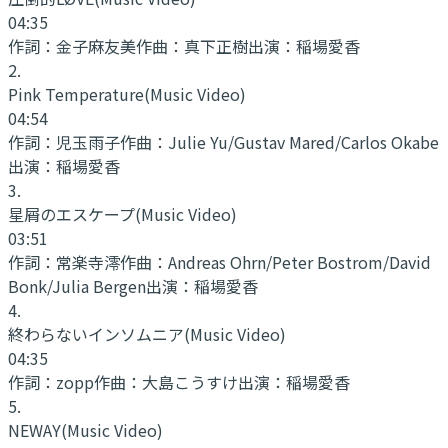
04:35
作詞：
金子麻友美
作曲：
真下正樹
出演：
稲場愛香
2
.
Pink Temperature
(Music Video)
04:54
作詞：
児玉雨子
作曲：
Julie Yu/Gustav Mared/Carlos Okabe
出演：
稲場愛香
3
.
星屑のエスケープ
(Music Video)
03:51
作詞：
常楽寺澪
作曲：
Andreas Ohrn/Peter Bostrom/David
Bonk/Julia Bergen
出演：
稲場愛香
4
.
終わらないインソムニア
(Music Video)
04:35
作詞：
zopp
作曲：
大島こうすけ
出演：
稲場愛香
5
.
NEWAY
(Music Video)