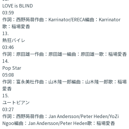
LOVE is BLIND
03:59
作詞：
西野蒟蒻
作曲：
Karrinator/ERECA
編曲：
Karrinator
歌：
稲場愛香
13
.
熱狂バイレ
03:46
作詞：
原田雄一
作曲：
原田雄一
編曲：
原田雄一
歌：
稲場愛香
14
.
Pop Star
05:08
作詞：
富永美杜
作曲：
山木隆一郎
編曲：
山木隆一郎
歌：
稲場
愛香
15
.
ユートピアン
03:27
作詞：
西野蒟蒻
作曲：
Jan Andersson/Peter Heden/YoZi
Ngoo
編曲：
Jan Andersson/Peter Heden
歌：
稲場愛香