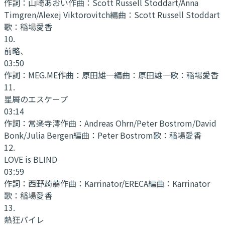
作詞：
山崎あおい
作曲：
Scott Russell Stoddart/Anna
Timgren/Alexej Viktorovitch
編曲：
Scott Russell Stoddart
歌：
稲場愛香
10
.
前略、
03:50
作詞：
MEG.ME
作曲：
原田雄一
編曲：
原田雄一
歌：
稲場愛香
11
.
星屑のエスケープ
03:14
作詞：
常楽寺澪
作曲：
Andreas Ohrn/Peter Bostrom/David
Bonk/Julia Bergen
編曲：
Peter Bostrom
歌：
稲場愛香
12
.
LOVE is BLIND
03:59
作詞：
西野蒟蒻
作曲：
Karrinator/ERECA
編曲：
Karrinator
歌：
稲場愛香
13
.
熱狂バイレ