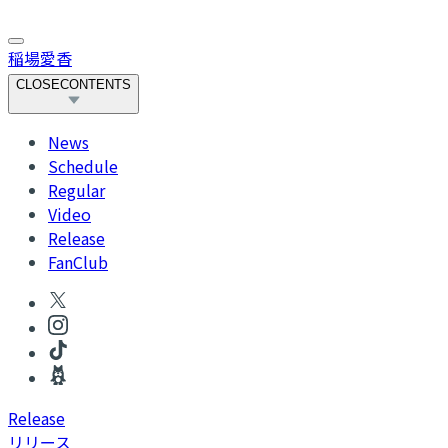
稲場愛香
CLOSE
CONTENTS
News
Schedule
Regular
Video
Release
FanClub
R
elease
リリース