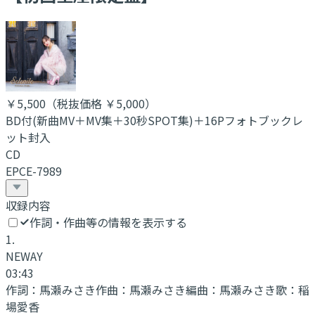
￥5,500
（税抜価格 ￥5,000
）
BD付(新曲MV＋MV集＋30秒SPOT集)＋16Pフォトブックレ
ット封入
CD
EPCE-7989
収録内容
作詞・作曲等の情報を表示する
1
.
NEWAY
03:43
作詞：
馬瀬みさき
作曲：
馬瀬みさき
編曲：
馬瀬みさき
歌：
稲
場愛香