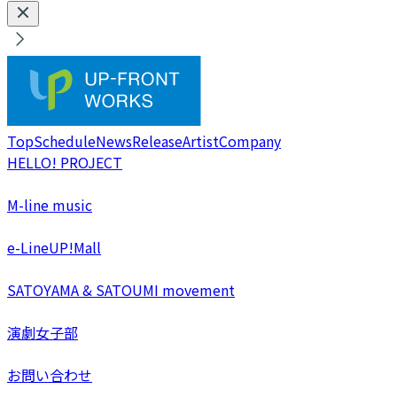
Top
Schedule
News
Release
Artist
Company
HELLO! PROJECT
M-line music
e-LineUP!Mall
SATOYAMA & SATOUMI movement
演劇女子部
お問い合わせ