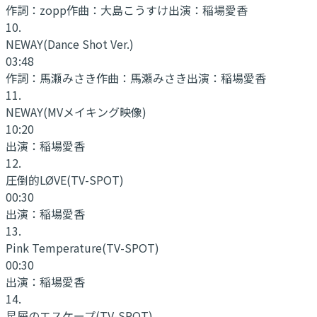
作詞：
zopp
作曲：
大島こうすけ
出演：
稲場愛香
10
.
NEWAY
(Dance Shot Ver.)
03:48
作詞：
馬瀬みさき
作曲：
馬瀬みさき
出演：
稲場愛香
11
.
NEWAY
(MVメイキング映像)
10:20
出演：
稲場愛香
12
.
圧倒的LØVE
(TV-SPOT)
00:30
出演：
稲場愛香
13
.
Pink Temperature
(TV-SPOT)
00:30
出演：
稲場愛香
14
.
星屑のエスケープ
(TV-SPOT)