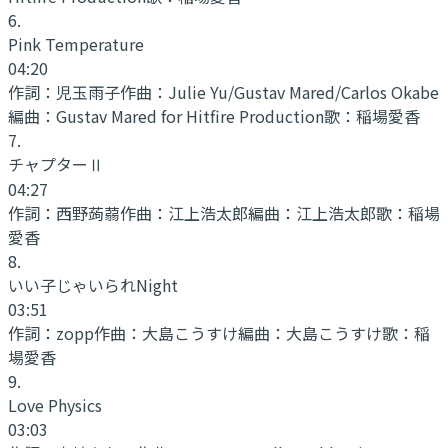
6
.
Pink Temperature
04:20
作詞：
児玉雨子
作曲：
Julie Yu/Gustav Mared/Carlos Okabe
編曲：
Gustav Mared for Hitfire Production
歌：
稲場愛香
7
.
チャプターⅡ
04:27
作詞：
西野蒟蒻
作曲：
江上浩太郎
編曲：
江上浩太郎
歌：
稲場
愛香
8
.
いい子じゃいられNight
03:51
作詞：
zopp
作曲：
大島こうすけ
編曲：
大島こうすけ
歌：
稲
場愛香
9
.
Love Physics
03:03