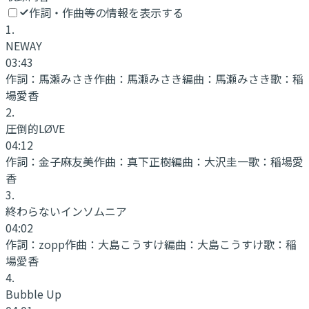
作詞・作曲等の情報を表示する
1
.
NEWAY
03:43
作詞：
馬瀬みさき
作曲：
馬瀬みさき
編曲：
馬瀬みさき
歌：
稲
場愛香
2
.
圧倒的LØVE
04:12
作詞：
金子麻友美
作曲：
真下正樹
編曲：
大沢圭一
歌：
稲場愛
香
3
.
終わらないインソムニア
04:02
作詞：
zopp
作曲：
大島こうすけ
編曲：
大島こうすけ
歌：
稲
場愛香
4
.
Bubble Up