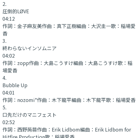
2
.
圧倒的LØVE
04:12
作詞：
金子麻友美
作曲：
真下正樹
編曲：
大沢圭一
歌：
稲場愛
香
3
.
終わらないインソムニア
04:02
作詞：
zopp
作曲：
大島こうすけ
編曲：
大島こうすけ
歌：
稲
場愛香
4
.
Bubble Up
04:01
作詞：
nozomi*
作曲：
木下龍平
編曲：
木下龍平
歌：
稲場愛香
5
.
口先だけのマニフェスト
02:52
作詞：
西野蒟蒻
作曲：
Erik Lidbom
編曲：
Erik Lidbom for
Hitfire Production
歌：
稲場愛香