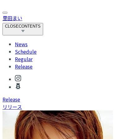
里田まい
CLOSE
CONTENTS
News
Schedule
Regular
Release
R
elease
リリース