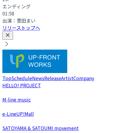
エンディング
01:58
出演：
里田まい
リリーストップへ
Top
Schedule
News
Release
Artist
Company
HELLO! PROJECT
M-line music
e-LineUP!Mall
SATOYAMA & SATOUMI movement