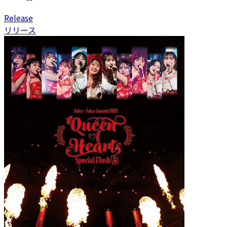
R
elease
リリース