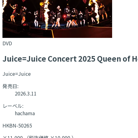
DVD
Juice=Juice Concert 2025 Queen of H
Juice=Juice
発売日:
2026.3.11
レーベル:
hachama
HKBN-50265
￥11,000 （税抜価格 ￥10,000 ）