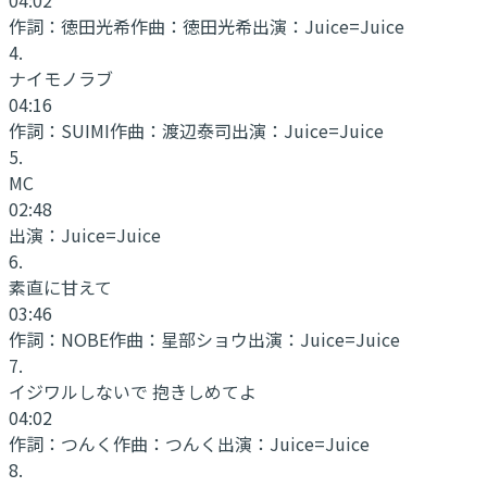
作詞：
徳田光希
作曲：
徳田光希
出演：
Juice=Juice
4
.
ナイモノラブ
04:16
作詞：
SUIMI
作曲：
渡辺泰司
出演：
Juice=Juice
5
.
MC
02:48
出演：
Juice=Juice
6
.
素直に甘えて
03:46
作詞：
NOBE
作曲：
星部ショウ
出演：
Juice=Juice
7
.
イジワルしないで 抱きしめてよ
04:02
作詞：
つんく
作曲：
つんく
出演：
Juice=Juice
8
.