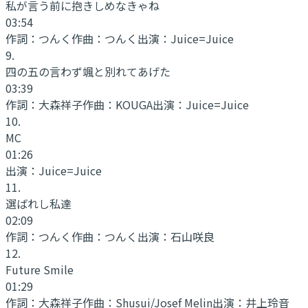
私が言う前に抱きしめなきゃね
03:54
作詞：
つんく
作曲：
つんく
出演：
Juice=Juice
9
.
四の五の言わず颯と別れてあげた
03:39
作詞：
大森祥子
作曲：
KOUGA
出演：
Juice=Juice
10
.
MC
01:26
出演：
Juice=Juice
11
.
選ばれし私達
02:09
作詞：
つんく
作曲：
つんく
出演：
石山咲良
12
.
Future Smile
01:29
作詞：
大森祥子
作曲：
Shusui/Josef Melin
出演：
井上玲音