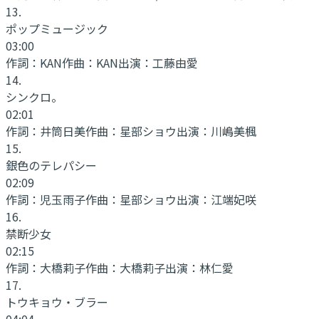
13
.
ポップミュージック
03:00
作詞：
KAN
作曲：
KAN
出演：
工藤由愛
14
.
シンクロ。
02:01
作詞：
井筒日美
作曲：
星部ショウ
出演：
川嶋美楓
15
.
銀色のテレパシー
02:09
作詞：
児玉雨子
作曲：
星部ショウ
出演：
江端妃咲
16
.
禁断少女
02:15
作詞：
大橋莉子
作曲：
大橋莉子
出演：
林仁愛
17
.
トウキョウ・ブラー
04:04