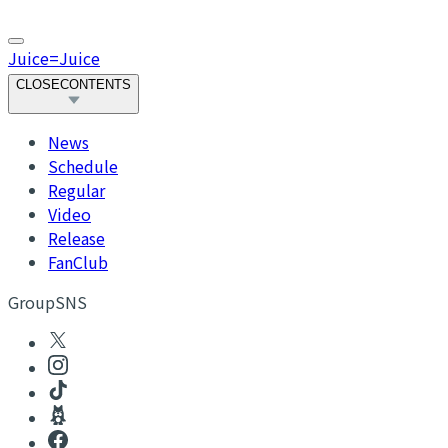
Juice=Juice
CLOSE
CONTENTS
News
Schedule
Regular
Video
Release
FanClub
GroupSNS