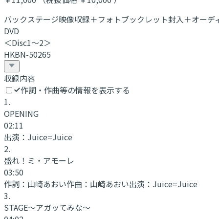
バックステージ映像収録＋フォトブックレット封入＋オーデ
DVD
＜Disc1～2＞
HKBN-50265
収録内容
作詞・作曲等の情報を表示する
1
.
OPENING
02:11
出演：
Juice=Juice
2
.
盛れ！ミ・アモーレ
03:50
作詞：
山崎あおい
作曲：
山崎あおい
出演：
Juice=Juice
3
.
STAGE～アガッてみな～
04:02