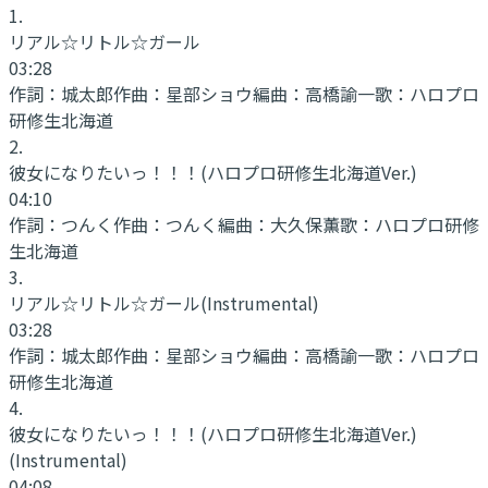
1
.
リアル☆リトル☆ガール
03:28
作詞：
城太郎
作曲：
星部ショウ
編曲：
高橋諭一
歌：
ハロプロ
研修生北海道
2
.
彼女になりたいっ！！！(ハロプロ研修生北海道Ver.)
04:10
作詞：
つんく
作曲：
つんく
編曲：
大久保薫
歌：
ハロプロ研修
生北海道
3
.
リアル☆リトル☆ガール
(Instrumental)
03:28
作詞：
城太郎
作曲：
星部ショウ
編曲：
高橋諭一
歌：
ハロプロ
研修生北海道
4
.
彼女になりたいっ！！！(ハロプロ研修生北海道Ver.)
(Instrumental)
04:08