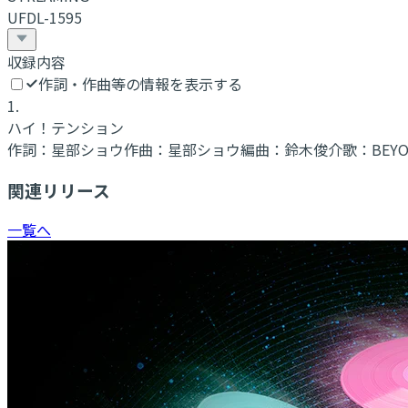
UFDL-1595
収録内容
作詞・作曲等の情報を表示する
1
.
ハイ！テンション
作詞：
星部ショウ
作曲：
星部ショウ
編曲：
鈴木俊介
歌：
BEY
関連リリース
一覧へ