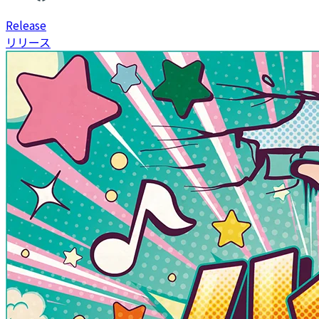
R
elease
リリース