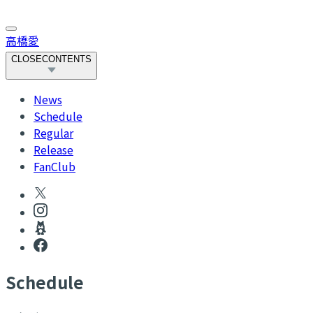
高橋愛
CLOSE
CONTENTS
News
Schedule
Regular
Release
FanClub
S
chedule