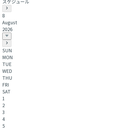
スケジュール
8
August
2026
SUN
MON
TUE
WED
THU
FRI
SAT
1
2
3
4
5