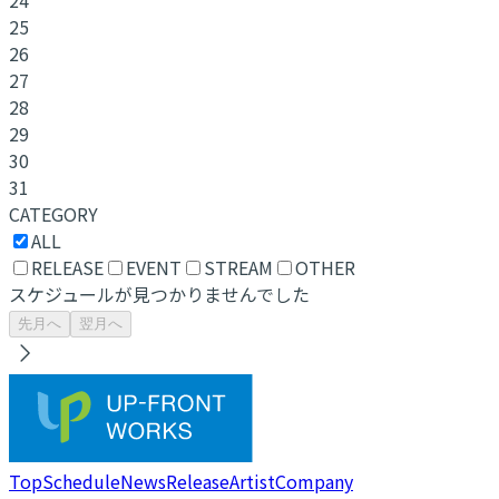
25
26
27
28
29
30
31
CATEGORY
ALL
RELEASE
EVENT
STREAM
OTHER
スケジュールが見つかりませんでした
先月へ
翌月へ
Top
Schedule
News
Release
Artist
Company