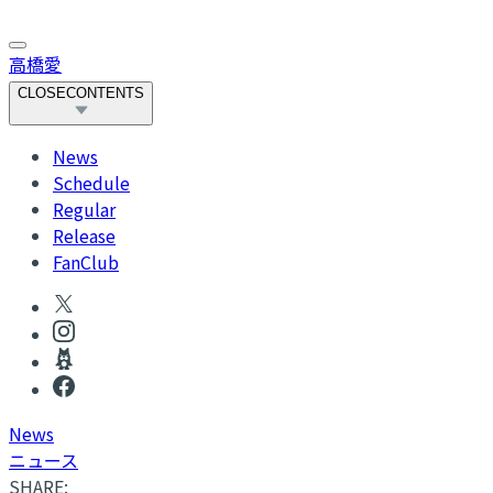
高橋愛
CLOSE
CONTENTS
News
Schedule
Regular
Release
FanClub
News
ニュース
SHARE: