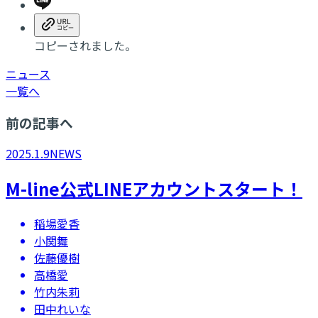
コピーされました。
ニュース
一覧へ
前の記事へ
2025.1.9
NEWS
​M-line公式LINEアカウントスタート！
稲場愛香
小関舞
佐藤優樹
高橋愛
竹内朱莉
田中れいな