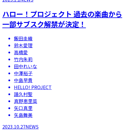
ハロー！プロジェクト 過去の楽曲から
一部サブスク解禁が決定！
飯田圭織
鈴木愛理
高橋愛
竹内朱莉
田中れいな
中澤裕子
中島早貴
HELLO! PROJECT
譜久村聖
真野恵里菜
矢口真里
矢島舞美
2023.10.27
NEWS