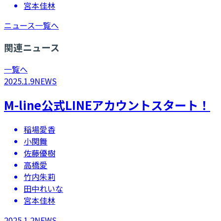
宮本佳林
ニュース一覧へ
関連ニュース
一覧へ
2025.1.9
NEWS
​M-line公式LINEアカウントスタート！
稲場愛香
小関舞
佐藤優樹
高橋愛
竹内朱莉
田中れいな
宮本佳林
2025.1.2
NEWS