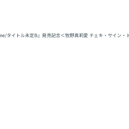
t not Alone/タイトル未定B』発売記念＜牧野真莉愛 チェキ・サ